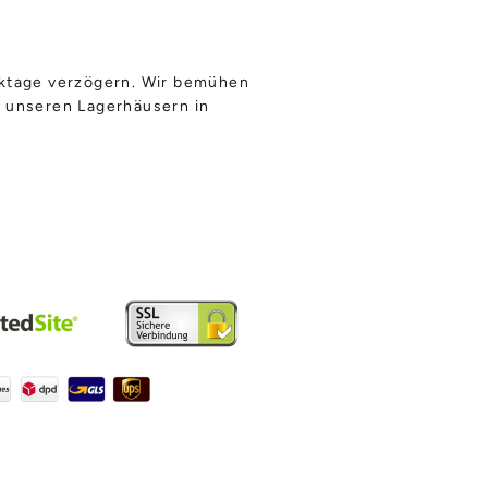
rktage verzögern.
Wir bemühen
s unseren Lagerhäusern
in
am
book