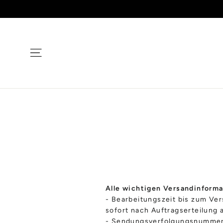
Direkt
zum
Inhalt
Seitennavigation
Alle wichtigen Versandinforma
- Bearbeitungszeit bis zum Ver
sofort nach Auftragserteilung 
- Sendungsverfolgungsnummer: 