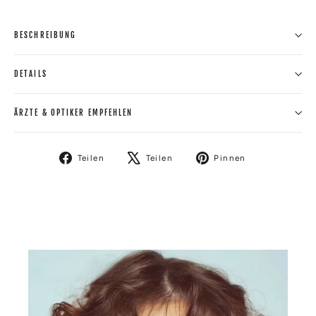
BESCHREIBUNG
DETAILS
ÄRZTE & OPTIKER EMPFEHLEN
Auf
Auf
Auf
Teilen
Teilen
Pinnen
Facebook
X
Pinterest
teilen
twittern
pinnen