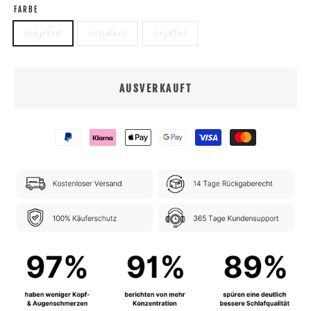
FARBE
leopard
schwarz
crystal
AUSVERKAUFT